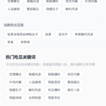
恋情曝光
离婚风波
新剧爆料
综艺内幕
片场内幕
人设崩塌
整容疑云
隐婚生子
解约风波
站群热点互联
张某深夜密会神秘女子
张某
张天宇
李某解约风波
李某
李梦琪
热门吃瓜关键词
今日吃瓜头条关键词导航，快速直达明星八卦、娱乐爆料分类专题
恋情曝光
离婚风波
新剧爆料
综艺内幕
片场内幕
人设崩塌
明星恩怨
整容疑云
隐婚生子
解约风波
吃瓜爆料
娱乐八卦
明星绯闻
全网热搜
明星专区