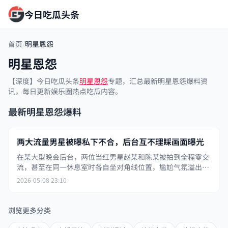
今日吃瓜头条
首页
/
明星恩怨
明星恩怨
【深度】今日吃瓜头条
明星恩怨
专题，汇总最新明星恩怨爆料资
讯，每日更新娱乐圈热点吃瓜内容。
最新明星恩怨爆料
两大流量男星被曝私下不合，后台互不理睬画面曝光
在某大型晚会后台，两位当红男星赵某和陈某被拍到全程零交
流，甚至在同一休息室时各自坐对角线位置，尴尬气氛溢出屏
幕。
2026-05-08 23:10
浏览更多分类